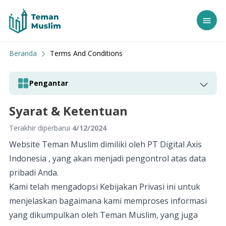
Tentang Kami
Beranda
Terms And Conditions
This is Header Alert
Fitur
Doa & Dzikir
Pengantar
Berita & Artikel
Pengantar
Syarat & Ketentuan
Hak Kekayaan Intelektual
Unduh Sekarang
Terakhir diperbarui
4/12/2024
Penggunaan yang Diperbolehkan
Tanggung Jawab Pengguna
Masuk
Website Teman Muslim dimiliki oleh PT Digital Axis
Batasan Tanggung Jawab
Indonesia , yang akan menjadi pengontrol atas data
Hukum yang Berlaku
pribadi Anda.
Hubungi Kami
Kami telah mengadopsi Kebijakan Privasi ini untuk
menjelaskan bagaimana kami memproses informasi
yang dikumpulkan oleh Teman Muslim, yang juga